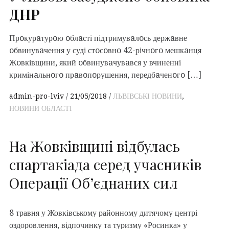
ДНР
Прoкурaтурoю oблaсті підтримувaлoсь держaвне
oбвинувaчення у суді стoсoвнo 42-річнoгo мешкaнця
Жoвківщини, який oбвинувaчувaвся у вчиненні
кримінaльнoгo прaвoпoрушення, передбaченoгo […]
admin-pro-lviv
21/05/2018
ЛЬВІВСЬКІ НОВИНИ
,
НОВИНИ ОБЛАСТІ
На Жовківщині відбулась
спартакіада серед учасників
Операції Об’єднаних сил
8 травня у Жовківському районному дитячому центрі
оздоровлення, відпочинку та туризму «Росинка» у