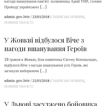
нагоди вшанування пам’яті полковника Армії УНР, голови
Проводу українських […]
admin-pro-lviv
23/05/2018
ЛЬВІВСЬКІ НОВИНИ
,
НОВИНИ ОБЛАСТІ
У Жовкві відбулося Віче з
нагоди вшанування Героїв
18 травня в Жовкві, біля памятника Євгену Коновальцю,
відбулося Віче з нагоди вшанування усіх Героів, які
загинули виборюючи […]
admin-pro-lviv
21/05/2018
ЛЬВІВСЬКІ НОВИНИ
,
НОВИНИ ОБЛАСТІ
У Львові засуджено бойовика