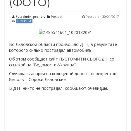
(ФОТО)
By
admin-pro-lviv
Posted
Posted on
30/01/2017
in
НОВИНИ
Во Львовской области произошло ДТП, в результате
которого сильно пострадал автомобиль.
Об этом сообщает сайт
ПУСТОМИТИ СЬОГОДНІ
со
ссылкой на
“Ведомости-Украина”
.
Случилась авария на кольцевой дороге, перекресток
Ямполь – Сороки-Львовские.
В ДТП никто не пострадал, сообщают очевидцы.