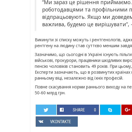
“Ми зараз це рішення приймаємо. 
роботодавцями та профільними про
відпрацьовують. Якщо ми доведемо
важлива, будемо це вирішувати”, 
Викинути зі списку можуть і рентгенологів, адже
рентгену на людину став суттєво меншим завдя
Зазначимо, що сьогодні в Україні існують пільги
військові, прокурори, працівники шкідливих виро
пенсію чоловіків становить 49 років. При цьому,
Експерти зазначають, що в розвинутих країнах 
ранньому віці, незалежно від їхніх професій.
Повне скасування норми раннього виходу на п
50-60 млрд грн.
SHARE
0
VKONTAKTE