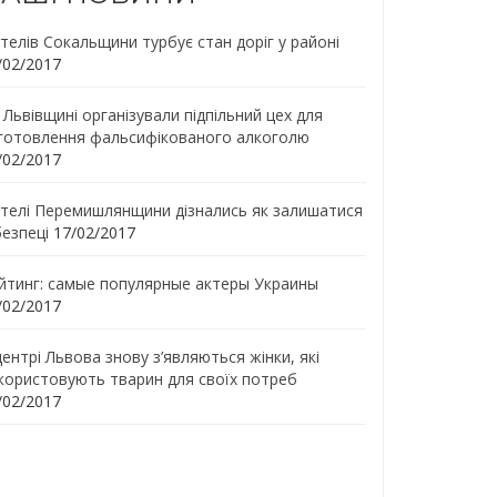
телів Сокальщини турбує стан доріг у районі
/02/2017
 Львівщині організували підпільний цех для
готовлення фальсифікованого алкоголю
/02/2017
телі Перемишлянщини дізнались як залишатися
безпеці
17/02/2017
йтинг: самые популярные актеры Украины
/02/2017
центрі Львова знову з’являються жінки, які
користовують тварин для своїх потреб
/02/2017