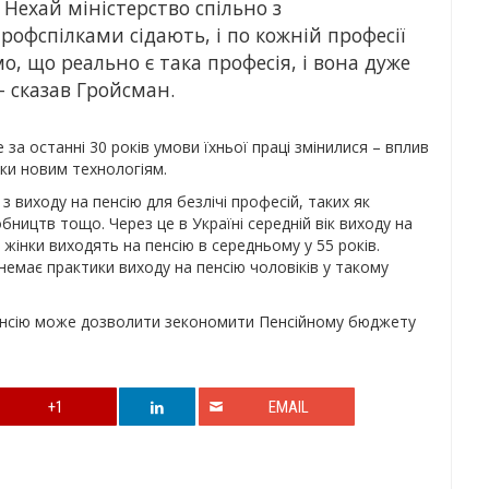
Нехай міністерство спільно з
фспілками сідають, і по кожній професії
, що реально є така професія, і вона дуже
– сказав Гройсман.
 за останні 30 років умови їхньої праці змінилися – вплив
ки новим технологіям.
 з виходу на пенсію для безлічі професій, таких як
бництв тощо. Через це в Україні середній вік виходу на
 жінки виходять на пенсію в середньому у 55 років.
немає практики виходу на пенсію чоловіків у такому
енсію може дозволити зекономити Пенсійному бюджету
+1
EMAIL