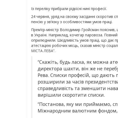
Із переліку прибрали рідкісні нині професії.
24 червня, уряд на своєму засіданні скоротив с
пенсію у зв’язку з особливостями умов праці.
Прем’єр-міністр Володимир Гройсман пояснив, що
в Україні. Наприклад, кочегар паровоза. Повний
оприлюднили. Шкідливість умов праці, що дає п
атестацією робочих місць, сказав міністр соціал
МІСТА ЛЕВА”.
“Скажіть, будь ласка, як можна ат
директора шахти, він же не перебу
Рева. Списки професій, що дають п
розширили за часів президентств
справедливість та зменшити нав
вирішили скоротити списки.
“Постанова, яку ми приймаємо, с
Міжнародним валютним фондом, я 