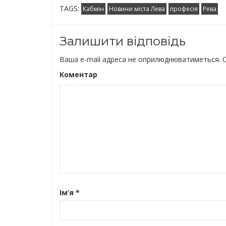
TAGS:
Кабмін
Новини міста Лева
професія
Рева
Залишити відповідь
Ваша e-mail адреса не оприлюднюватиметься.
О
Коментар
Ім’я
*