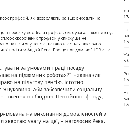
Жи
17
писок професій, які дозволяють раніше виходити на
На
 в переліку досі були професії, яких узагалі вже не існує
ви
 список скорочених професій у списку ще не
17
раво на пільгову пенсію, встановлюється виключно
ьної політики Андрій Рева. Про це повідомляє “
НОВИНИ
Жи
в 
естувати за умовами праці посаду
Ре
ває на підземних роботах?”, – зазначив
17
раво на пільгову пенсію, істотно
а Януковича. Аби забезпечити соціальну
У 
антаження на бюджет Пенсійного фонду,
ви
17
прямована на виконання домовленостей з
звертаю увагу на це”, – наголосив Рева.