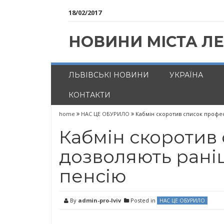
18/02/2017
НОВИНИ МІСТА Л
ЛЬВІВСЬКІ НОВИНИ
УКРАЇНА
КОНТАКТИ
home
НАС ЦЕ ОБУРИЛО
Кабмін скоротив список профес
Кабмін скоротив 
дозволяють рані
пенсію
By
admin-pro-lviv
Posted in
НАС ЦЕ ОБУРИЛО