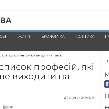
ЕВА
СВІТ
ЖИТТЯ
ЕКОНОМІКА
ПОЛІТИКА
Т
ій, які дозволяють раніше виходити на пенсію
По
список професій, які
ше виходити на
М
Н
Posted on
29/06/2016
Н