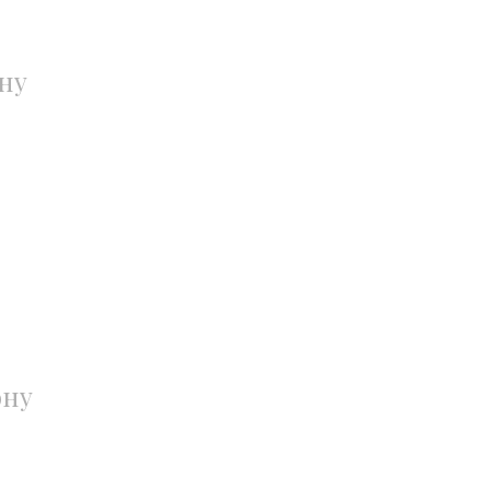
ну
ону