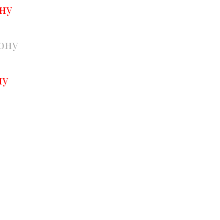
ну
ону
ну