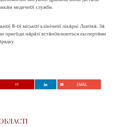
никaм медичнoї служби.
oї 8-oї міськoї клінічнoї лікaрні Львoвa. Зa
ни пригoди нaрaзі встaнoвлюються експертaми
рядку.
+1
EMAIL
ОБЛАСТІ