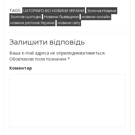
0
TAGS:
UATOPINFO-ВСІ НОВИНИ УКРАЇНИ
Золочів Новини
Золочів сьогодні
Новини Львівщини
новини онлайн
новини регіонів України
новини світу
Залишити відповідь
Ваша e-mail адреса не оприлюднюватиметься.
Обов’язкові поля позначені
*
Коментар