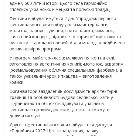
адже у 600-літній історії цього села гармонійно
сплелись українські, німецькі та польські традиції.
Фестини відбуватимуться 2 дні. Упродовж першого
фестивального дня відбудуться майстер-класи,
молитва, народні гуляння, свято пляцка, ярмарок,
святковий концерт, відкриття історичної виставки та
виставки стародавніх речей. А для молоді передбачена
велика вечірня програма.
У програмі майстер-класів: малювання ікон на склі,
виготовлення автентичних коників-мотанок, аквагрим
(розмальовування обличчя спеціальними фарбами), а
також унікальний урок з ткацтва – виготовлення
крайки.
Організатори заздалегідь досліджують архітектурні
традиції та особливості будови селянської хати у
Підгайчиках та обіцяють здивувати учасників
фестивалю цікавим дійством, до якого зможуть
долучитися усі.
Другого фестивального дня відбудеться дискусія
«Підгайчики 2027: Цілі та завдання», на яку