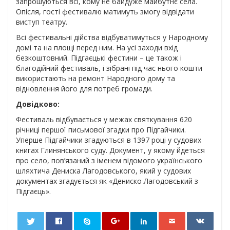
запрошуються всі, кому не байдуже майбутнє села.
Опісля, гості фестивалю матимуть змогу відвідати
виступ театру.
Всі фестивальні дійства відбуватимуться у Народному
домі та на площі перед ним. На усі заходи вхід
безкоштовний. Підгаєцькі фестини – це також і
благодійний фестиваль, і зібрані під час нього кошти
використають на ремонт Народного дому та
відновлення його для потреб громади.
Довідково:
Фестиваль відбувається у межах святкування 620
річниці першої письмової згадки про Підгайчики.
Уперше Підгайчики згадуються в 1397 році у судових
книгах Глинянського суду. Документ, у якому йдеться
про село, пов’язаний з іменем відомого українського
шляхтича Дениска Лагодовського, який у судових
документах згадується як «Дениско Лагодовський з
Підгаєць».