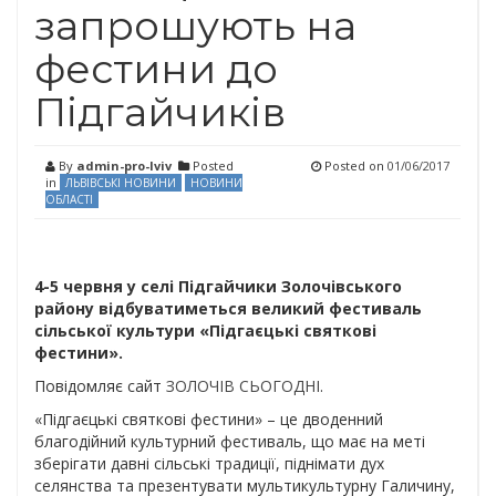
запрошують на
фестини до
Підгайчиків
By
admin-pro-lviv
Posted
Posted on
01/06/2017
in
ЛЬВІВСЬКІ НОВИНИ
НОВИНИ
ОБЛАСТІ
4-5 червня у селі Підгайчики Золочівського
району відбуватиметься великий фестиваль
сільської культури «Підгаєцькі святкові
фестини».
Повідомляє сайт
ЗОЛОЧІВ СЬОГОДНІ
.
«Підгаєцькі святкові фестини» – це дводенний
благодійний культурний фестиваль, що має на меті
зберігати давні сільські традиції, піднімати дух
селянства та презентувати мультикультурну Галичину,