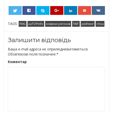
0
TAGS:
FMG
uaTOPinfo
новини регіонів
ПМГ
рейтинг
стіна
Залишити відповідь
Ваша e-mail адреса не оприлюднюватиметься.
Обов’язкові поля позначені
*
Коментар