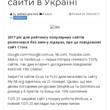
сайти в Україні
By
admin-pro-lviv
Posted
Posted on
16/02/2017
in
РЕЙТИНГ
2017 рік для рейтингу популярних сайтів
розпочався без змін у лідерах, про це повідомляє
сайт
Стіна
.
Google.com+Google.com.ua, Vk.com, Youtube.com,
Mail.ru та Yandex.ua — перша п’ятірка січневого ТОПу
сайтів, такі дані інтернет-дослідження повідомляє
KANTAR TNS CMeter.
Закриття сайтів Ex.ua та Fs.to дали можливість сайту
My-hit.org піднятись на 21 позицію. Цікаво, що між
двома погодними ресурсами Sinoptik.ua та Gismeteo.ua
різниця у 6 пунктів та більш ніж 10% охоплення.
ТОП-25 закриває сайт з пошуку роботи Work.ua, а
повний ТОП-25 виглядає наступним чином: