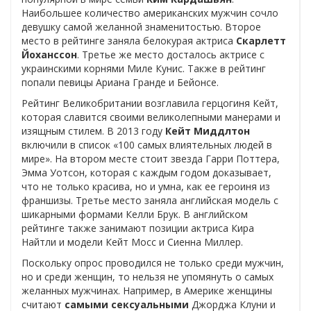
Наибольшее количество американских мужчин сочло
девушку самой желанной знаменитостью. Второе
место в рейтинге заняла белокурая актриса
Скарлетт
Йоханссон
. Третье же место досталось актрисе с
украинскими корнями Миле Кунис. Также в рейтинг
попали певицы Ариана Гранде и Бейонсе.
Рейтинг Великобритании возглавила герцогиня Кейт,
которая славится своими великолепными манерами и
изящным стилем. В 2013 году
Кейт Миддлтон
включили в список «100 самых влиятельных людей в
мире». На втором месте стоит звезда Гарри Поттера,
Эмма Уотсон, которая с каждым годом доказывает,
что не только красива, но и умна, как ее героиня из
франшизы. Третье место заняла английская модель с
шикарными формами Келли Брук. В английском
рейтинге также занимают позиции актриса Кира
Найтли и модели Кейт Мосс и Сиенна Миллер.
Поскольку опрос проводился не только среди мужчин,
но и среди женщин, то нельзя не упомянуть о самых
желанных мужчинах. Например, в Америке женщины
считают
самыми сексуальными
Джорджа Клуни и