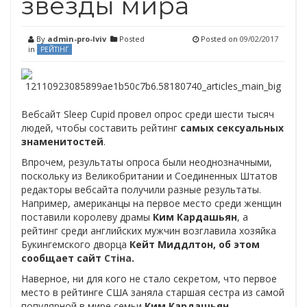
звезды мира
By
admin-pro-lviv
Posted
Posted on
09/02/2017
in
РЕЙТІНГ
Вебсайт Sleep Cupid провел опрос среди шести тысяч
людей, чтобы составить рейтинг
самых сексуальных
знаменитостей
.
Впрочем, результаты опроса были неоднозначными,
поскольку из Великобритании и Соединенных Штатов
редакторы вебсайта получили разные результаты.
Например, американцы на первое место среди женщин
поставили королеву драмы
Ким Кардашьян
, а
рейтинг среди английских мужчин возглавила хозяйка
Букингемского дворца
Кейт Миддлтон, об этом
сообщает сайт
Стіна
.
Наверное, ни для кого не стало секретом, что первое
место в рейтинге США заняла старшая сестра из самой
популярной в мире семьи
Ким Кардашьян
.