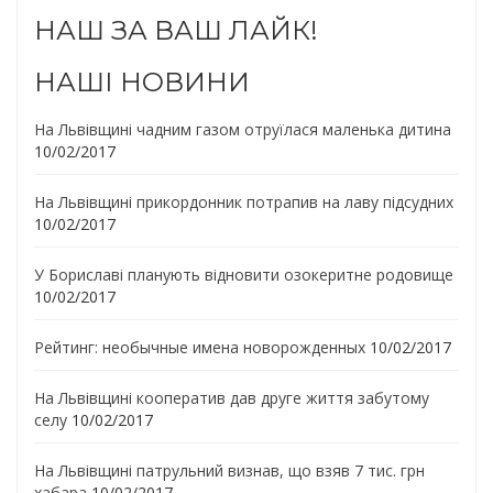
НАШ ЗА ВАШ ЛАЙК!
НАШІ НОВИНИ
На Львівщині чадним газом отруїлася маленька дитина
10/02/2017
На Львівщині прикордонник потрапив на лаву підсудних
10/02/2017
У Бориславі планують відновити озокеритне родовище
10/02/2017
Рейтинг: необычные имена новорожденных
10/02/2017
На Львівщині кооператив дав друге життя забутому
селу
10/02/2017
На Львівщині патрульний визнав, що взяв 7 тис. грн
хабара
10/02/2017