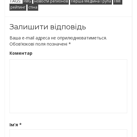
TAGS:
FMG
новости регионов
Перша Медійна Група
ПМГ
рейтинг
стіна
Залишити відповідь
Ваша e-mail адреса не оприлюднюватиметься.
Обов’язкові поля позначені
*
Коментар
Ім’я
*