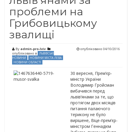
львів’янами за
проблеми на
Грибовицькому
звалищі
By
admin-pro-lviv
опубліковано
04/10/2016
опубліковано в
ЛЬВІВСЬКІ
НОВИНИ
НОВИНИ МІСТА ЛЕВА
НОВИНИ ОБЛАСТІ
30 вересня, Прем’єр-
міністр України
Володимир Гройсман
вибачився перед
львів’янами за те, що
протягом двох місяців
питання палаючого
терикону не було
вирішене, Віце-прем’єр-
міністром Геннадієм