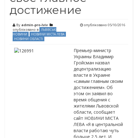
достижение
By
admin-pro-lviv
опубліковано
05/10/2016
опубліковано в
ЛЬВІВСЬКІ
НОВИНИ
НОВИНИ МІСТА ЛЕВА
НОВИНИ ОБЛАСТІ
Премьер-министр
Украины Владимир
Гройсман назвал
децентрализацию
власти в Украине
«самым главным своим
достижением». Об
этом он заявил во
время общения с
жителями Львовской
области, сообщает
сайт НОВИНИ МІСТА
ЛЕВА «Я в центральной
власти работаю чуть
больше 2,5 лет. И