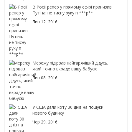
В Росії репер у прямому ефірі принизив
Путіна: не тисну руку п ***р**
Лип 12, 2016
Мережу підірвав найгарячіший дідусь,
який точно вкраде вашу бабусю
Лип 08, 2016
У США дали коту 30 днів на пошуки
нового будинку
Чер 29, 2016