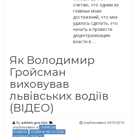
считаю, что одним из
главных моих
достижений, что мне
удалось сделать, это
начать и провести
децентрализацию
власти в …
Як Володимир
Гройсман
виховував
львівських водіїв
(ВІДЕО)
By
admin-pro-lviv
опубліковано
04/10/2016
опубліковано в
ЛЬВІВСЬКІ
НОВИНИ
НОВИНИ МІСТА ЛЕВА
НОВИНИ ОБЛАСТІ