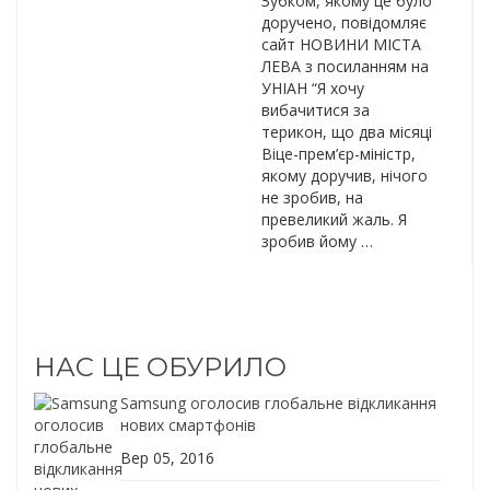
Зубком, якому це було
доручено, повідомляє
сайт НОВИНИ МІСТА
ЛЕВА з посиланням на
УНІАН “Я хочу
вибачитися за
терикон, що два місяці
Віце-прем’єр-міністр,
якому доручив, нічого
не зробив, на
превеликий жаль. Я
зробив йому …
НАС ЦЕ ОБУРИЛО
Samsung оголосив глобальне відкликання
нових смартфонів
Вер 05, 2016