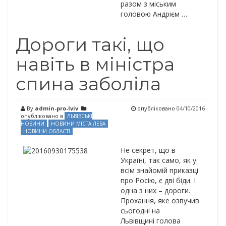
разом з міським
головою Андрієм …
Дороги такі, що
навіть в міністра
спина заболіла
By
admin-pro-lviv
опубліковано
04/10/2016
опубліковано в
ЛЬВІВСЬКІ
НОВИНИ
НОВИНИ МІСТА ЛЕВА
НОВИНИ ОБЛАСТІ
Не секрет, що в
Україні, так само, як у
всім знайомій приказці
про Росію, є дві біди. І
одна з них – дороги.
Прохання, яке озвучив
сьогодні на
Львівщині голова