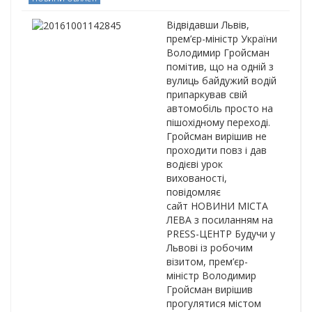
Відвідавши Львів,
прем’єр-міністр України
Володимир Гройсман
помітив, що на одній з
вулиць байдужий водій
припаркував свій
автомобіль просто на
пішохідному переході.
Гройсман вирішив не
проходити повз і дав
водієві урок
вихованості,
повідомляє
сайт НОВИНИ МІСТА
ЛЕВА з посиланням на
PRESS-ЦЕНТР Будучи у
Львові із робочим
візитом, прем’єр-
міністр Володимир
Гройсман вирішив
прогулятися містом