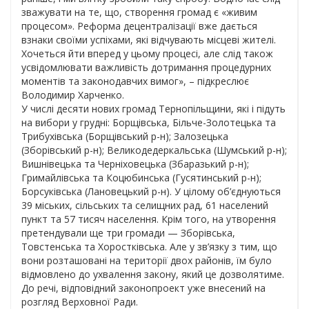
зважувати на те, що, створення громад є «живим
процесом». Реформа децентралізації вже дається
взнаки своїми успіхами, які відчувають місцеві жителі.
Хочеться йти вперед у цьому процесі, але слід також
усвідомлювати важливість дотримання процедурних
моментів та законодавчих вимог», – підкреслює
Володимир Харченко.
У числі десяти нових громад Тернопільщини, які і підуть
на вибори у грудні: Борщівська, Більче-Золотецька та
Трибухівська (Борщівський р-н); Залозецька
(Зборівський р-н); Великодедеркальська (Шумський р-н);
Вишнівецька та Черніховецька (Збаразький р-н);
Гримайлівська та Коцюбинська (Гусятинський р-н);
Борсуківська (Лановецький р-н). У цілому об’єднуються
39 міських, сільських та селищних рад, 61 населений
пункт та 57 тисяч населення. Крім того, на утворення
претендували ще три громади — Зборівська,
Товстенська та Хоростківська. Але у зв’язку з тим, що
вони розташовані на території двох районів, їм було
відмовлено до ухвалення закону, який це дозволятиме.
До речі, відповідний законопроект уже внесений на
розгляд Верховної Ради.