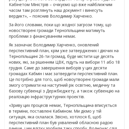
Кабінетом Міністрів – очікуємо що вже найближчим
часом там розглянуть наш документ і винесуть
вердикт», – пояснив Володимир Харченко.
За його словами, поки що жодної загрози тому, що
новостворені громади Тернопільщини матимуть
проблеми з фінансуванням немає.
Як зазначає Володимир Харченко, оновлений
перспективний план, крім уже затверджених і діючих на
Тернопільщині 26-ти громад, буде містити ще десять
нових, які, за рішенням ЦВК, підуть на вибори 11 або 18
грудня. Саме до завершення виборів у цих десяти
громадах Кабмін і має затвердити перспективний план.
Це потрібно для того, щоб новоутворені громади мали
змогу отримати на наступний рік освітню, медичну та
базову субвенції з Держбюджету, а також субвенцію на
реалізацію інфраструктурних проектів.
«Зриву цих процесів немає, Тернопільщина вписується
в терміни, поставлені Кабміном. Ми діємо у тій
ситуація, яка склалася. Звісно, хотілося б, щоб
перспективний план був ухвалений обласною радою
раніше, і ми влітку зробили таку спробу. Водночас слід