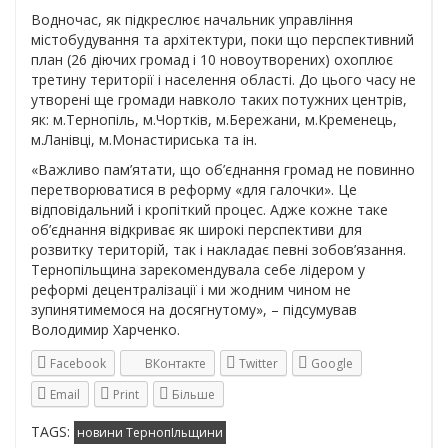
Водночас, як підкреслює начальник управління
містобудування та архітектури, поки що перспективний
план (26 діючих громад і 10 новоутворених) охоплює
третину території і населення області. До цього часу не
утворені ще громади навколо таких потужних центрів,
як: м.Тернопіль, м.Чортків, м.Бережани, м.Кременець,
м.Ланівці, м.Монастириська та ін.
«Важливо пам’ятати, що об’єднання громад не повинно
перетворюватися в реформу «для галочки». Це
відповідальний і кропіткий процес. Адже кожне таке
об’єднання відкриває як широкі перспективи для
розвитку територій, так і накладає певні зобов’язання.
Тернопільщина зарекомендувала себе лідером у
реформі децентралізації і ми жодним чином не
зупинятимемося на досягнутому», – підсумував
Володимир Харченко.
Facebook
ВКонтакте
Twitter
Google
Email
Print
Більше
TAGS:
новини ТернопІльщини