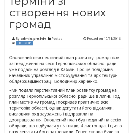
терміни зі
створення нових
громад
By
admin-pro-lviv
Posted
Posted on
10/11/2016
in
НОВИНИ
Оновлений перспективний план розвитку громад після
затвердження на сесії Тернопільської обласної ради
уже подали на розгляд в Кабмін. Про це повідомив
начальник управління містобудування та архітектури
облдержадміністрації Володимир Харченко.
«Ми подали перспективний план розвитку громад на
розгляд Тернопільської обласної ради ще в липні. Тоді
план містив 49 громад і покривав практично всю
територію області, однак депутати його відхилили,
висловили ряд зауважень і відправили на
доопрацювання. Оновлений план був поданий на сесію
облради, що відбулася у п’ятницю, 4 листопада, і цього
разу депутати його затвердили. Тепер справа буде за