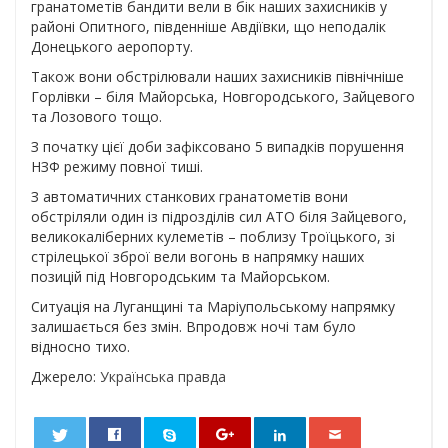
гранатометів бандити вели в бік наших захисників у
районі Опитного, південніше Авдіївки, що неподалік
Донецького аеропорту.
Також вони обстрілювали наших захисників північніше
Горлівки – біля Майорська, Новгородського, Зайцевого
та Лозового тощо.
З початку цієї доби зафіксовано 5 випадків порушення
НЗФ режиму повної тиші.
З автоматичних станкових гранатометів вони
обстріляли один із підрозділів сил АТО біля Зайцевого,
великокаліберних кулеметів – поблизу Троїцького, зі
стрілецької зброї вели вогонь в напрямку наших
позицій під Новгородським та Майорськом.
Ситуація на Луганщині та Маріупольському напрямку
залишається без змін. Впродовж ночі там було
відносно тихо.
Джерело:
Українська правда