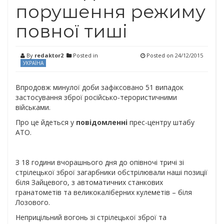
порушення режиму
повної тиші
By
redaktor2
Posted in
Posted on
24/12/2015
УКРАЇНА
Впродовж минулої доби зафіксовано 51 випадок
застосування зброї російсько-терористичними
військами.
Про це йдеться у
повідомленні
прес-центру штабу
АТО.
З 18 години вчорашнього дня до опівночі тричі зі
стрілецької зброї загарбники обстрілювали наші позиції
біля Зайцевого, з автоматичних станкових
гранатометів та великокаліберних кулеметів – біля
Лозового.
Неприцільний вогонь зі стрілецької зброї та