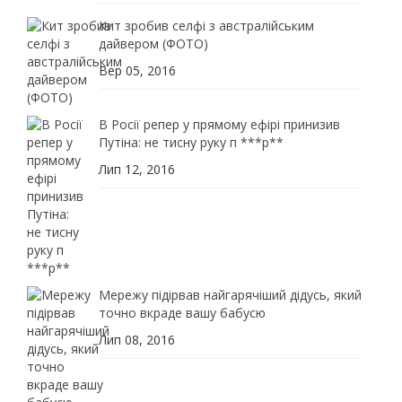
Кит зробив селфі з австралійським
дайвером (ФОТО)
Вер 05, 2016
В Росії репер у прямому ефірі принизив
Путіна: не тисну руку п ***р**
Лип 12, 2016
Мережу підірвав найгарячіший дідусь, який
точно вкраде вашу бабусю
Лип 08, 2016