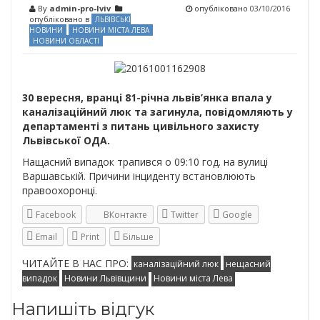
By
admin-pro-lviv
опубліковано
03/10/2016
опубліковано в
ЛЬВІВСЬКІ
НОВИНИ
НОВИНИ МІСТА ЛЕВА
НОВИНИ ОБЛАСТІ
30 вересня, вранці 81-річна львів’янка впала у
каналізаційний люк та загинула, повідомляють у
департаменті з питань цивільного захисту
Львівської ОДА.
Нащасний випадок трапився о 09:10 год. на вулиці
Варшавській. Причини інциденту встановлюють
правоохоронці.
Facebook
ВКонтакте
Twitter
Google
Email
Print
Більше
ЧИТАЙТЕ В НАС ПРО:
каналізаційний люк
нещасний
випадок
Новини Львівщини
Новини міста Лева
Напишіть відгук